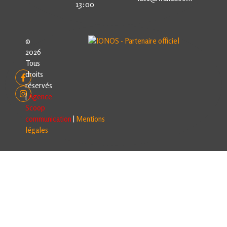
13:00
©
2026
Tous
droits
réservés
|
Agence
Scoop
communication
|
Mentions
légales