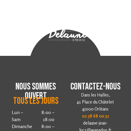
Nous sommes
contactez-nous
Ouvert
Dans les Halles,
Tous les jours
41 Place d
u Châtelet
45000 Orléans
Lun –
8:00
–
02 38 68 00 31
Sam
18:00
delaune-jean-
Dimanche
8:00
–
luc1@wanadoo.fr